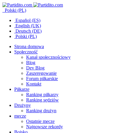
Polski (PL)
Español (ES)
English (UK)
Deutsch (DE)
Polski (PL)
Strona domowa
Społeczność
Kanał społecznościowy
Blog
Dev Blog
Zaszeregowanie
Forum piłkarskie
Kontakt
Piłkarze
Ranking piłkarzy
Ranking sędziów
Drużyny
Ranking drużyn
mecze
Ostatnie mecze
Najnowsze rekordy
Boisko