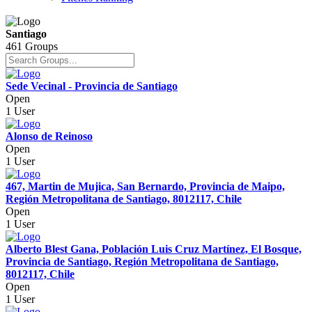
Santiago
461 Groups
Sede Vecinal - Provincia de Santiago
Open
1 User
Alonso de Reinoso
Open
1 User
467, Martin de Mujica, San Bernardo, Provincia de Maipo,
Región Metropolitana de Santiago, 8012117, Chile
Open
1 User
Alberto Blest Gana, Población Luis Cruz Martínez, El Bosque,
Provincia de Santiago, Región Metropolitana de Santiago,
8012117, Chile
Open
1 User