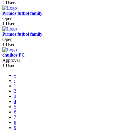
2 Users
Primos futbol family
Open
1 User
Primos futbol family
Open
1 User
chulitos FC
Approval
1 User
«
‹
1
2
3
4
5
6
7
8
9