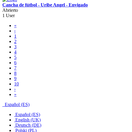
Cancha de fútbol - Uribe Angel - Envigado
Abrierto
1 User
«
‹
1
2
3
4
5
6
7
8
9
10
›
»
Español (ES)
Español (ES)
English (UK)
Deutsch (DE)
Polski (PL)