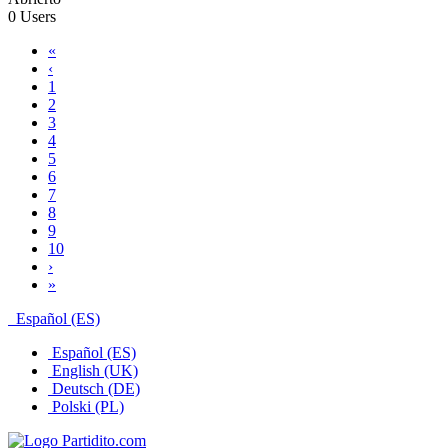
0 Users
«
‹
1
2
3
4
5
6
7
8
9
10
›
»
Español (ES)
Español (ES)
English (UK)
Deutsch (DE)
Polski (PL)