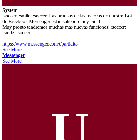
System
:soccer: :smile: :soccer: Las pruebas de las mejoras de nuestro Bot
de Facebook Messenger estan saliendo muy bien!
Muy pronto tendremos muchas mas nuevas funciones! :soccer:
:smile: :soccer:
https://www.messenger.com/t/partidito
See More
Messenger
See More
U