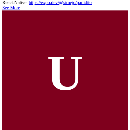
React-Native.
https://expo.dev/@sirnejo/partidito
See More
U