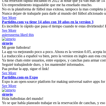
Una reflexión rápida iniciando el 2022 al notar que ya van mas de 14 
Un emprendimiento inigualable que me ha enseñado mucho.
No es la plataforma de fútbol mas exitosa, tampoco la mas completa (o 
Nunca dejare de trabajarle para darle al mundo del fútbol aficionado u
See More
Partidito.com ya tiene 14 años con 10 años en la version 3
Es increíble lo rápido que pasa el tiempo cuando te estas divirtiendo! P
See More
asierraserna
liked this
sirnejo
Mi gente futbolera!
La app va mejorando poco a poco. Ahora es la version 0.05, acepta l
La traducción a español va bien, pero la version en ingles aun esta cr
Ya tiene chats entre usuarios, entre equipos, y canchas para armar co
Seguiré trabajándole duro, y los mantendré informados.
Paa probar la app, sigue el link!
See More
Partidito.com en Expo
Expo is an open-source platform for making universal native apps for
See More
sirnejo
Hola futbolistas del mundo!
Yo se que había planeado trabajar en la reservación de canchas, y eso