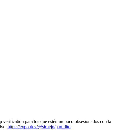
 verification para los que estén un poco obsesionados con la
tive.
https://expo.dev/@sirnejo/partidito