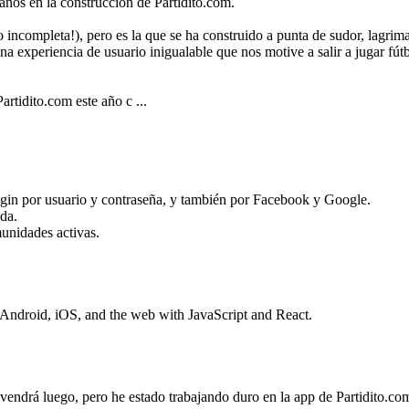
años en la construcción de Partidito.com.
incompleta!), pero es la que se ha construido a punta de sudor, lagrima
na experiencia de usuario inigualable que nos motive a salir a jugar fút
artidito.com este año c ...
ogin por usuario y contraseña, y también por Facebook y Google.
uda.
munidades activas.
 Android, iOS, and the web with JavaScript and React.
 vendrá luego, pero he estado trabajando duro en la app de Partidito.c