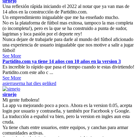
sirnejo
Una reflexión rápida iniciando el 2022 al notar que ya van mas de
14 años en la construcción de Partidito.com.
Un emprendimiento inigualable que me ha enseñado mucho.
No es la plataforma de fútbol mas exitosa, tampoco la mas completa
(o incompleta!), pero es la que se ha construido a punta de sudor,
lagrimas y loca pasión por el deporte rey!
Nunca dejare de trabajarle para darle al mundo del fútbol aficionado
una experiencia de usuario inigualable que nos motive a salir a jugar
fútbol!
See More
Partidito.com ya tiene 14 años con 10 años en la version 3
Es increíble lo rápido que pasa el tiempo cuando te estas divirtiendo!
Partidito.com este año c ...
See More
asierraserna
hat dies geliked
sirnejo
Mi gente futbolera!
La app va mejorando poco a poco. Ahora es la version 0.05, acepta
login por usuario y contraseña, y también por Facebook y Google.
La traducción a español va bien, pero la version en ingles aun esta
cruda.
Ya tiene chats entre usuarios, entre equipos, y canchas para armar
comunidades activas.