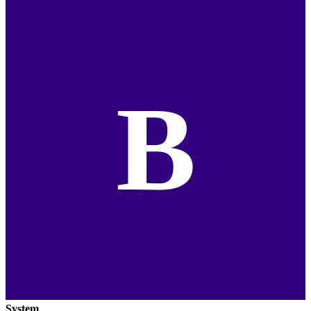
B
System