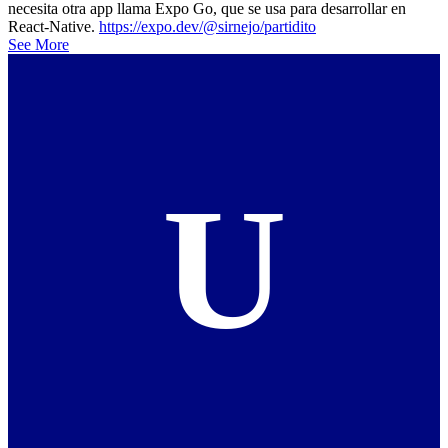
necesita otra app llama Expo Go, que se usa para desarrollar en
React-Native.
https://expo.dev/@sirnejo/partidito
See More
U