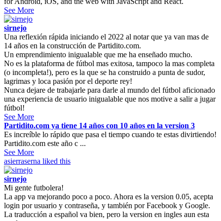
for Android, iOS, and the web with JavaScript and React.
See More
sirnejo
Una reflexión rápida iniciando el 2022 al notar que ya van mas de
14 años en la construcción de Partidito.com.
Un emprendimiento inigualable que me ha enseñado mucho.
No es la plataforma de fútbol mas exitosa, tampoco la mas completa
(o incompleta!), pero es la que se ha construido a punta de sudor,
lagrimas y loca pasión por el deporte rey!
Nunca dejare de trabajarle para darle al mundo del fútbol aficionado
una experiencia de usuario inigualable que nos motive a salir a jugar
fútbol!
See More
Partidito.com ya tiene 14 años con 10 años en la version 3
Es increíble lo rápido que pasa el tiempo cuando te estas divirtiendo!
Partidito.com este año c ...
See More
asierraserna
liked this
sirnejo
Mi gente futbolera!
La app va mejorando poco a poco. Ahora es la version 0.05, acepta
login por usuario y contraseña, y también por Facebook y Google.
La traducción a español va bien, pero la version en ingles aun esta