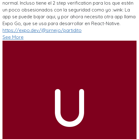
normal. Incluso tiene el 2 step verification para los que estén
un poco obsesionados con la seguridad como yo :wink: La
app se puede bajar aqui, y por ahora necesita otra app llama
Expo Go, que se usa para desarrollar en React-Native.
https://expo.dev/@sirnejo/partidito
See More
U