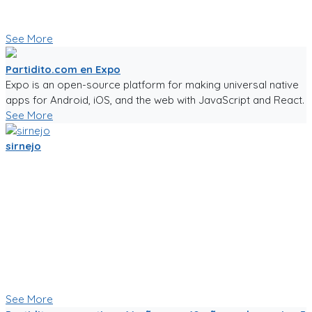
🥅⚽ Vamos a jugar futbol! ⚽🥅
👇 Quieres probar la app en Beta 👇
See More
Partidito.com en Expo
Expo is an open-source platform for making universal native
apps for Android, iOS, and the web with JavaScript and React.
See More
sirnejo
Una reflexión rápida iniciando el 2022 al notar que ya van mas
de 14 años en la construcción de Partidito.com.
Un emprendimiento inigualable que me ha enseñado mucho.
No es la plataforma de fútbol mas exitosa, tampoco la mas
completa (o incompleta!), pero es la que se ha construido a
punta de sudor, lagrimas y loca pasión por el deporte rey!
Nunca dejare de trabajarle para darle al mundo del fútbol
aficionado una experiencia de usuario inigualable que nos
motive a salir a jugar fútbol!
See More