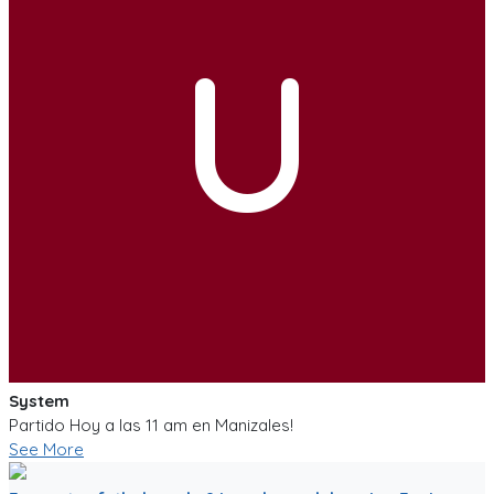
U
System
Partido Hoy a las 11 am en Manizales!
See More