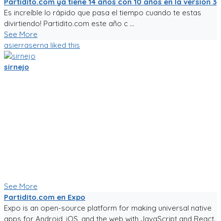
Partidito.com ya tiene 14 años con 10 años en la version 3
Es increíble lo rápido que pasa el tiempo cuando te estas
divirtiendo! Partidito.com este año c ...
See More
asierraserna
liked this
sirnejo
Mi gente futbolera!
La app va mejorando poco a poco. Ahora es la version 0.05,
acepta login por usuario y contraseña, y también por
Facebook y Google.
La traducción a español va bien, pero la version en ingles aun
esta cruda.
Ya tiene chats entre usuarios, entre equipos, y canchas para
armar comunidades activas.
Seguiré trabajándole duro, y los mantendré informados.
Paa probar la app, sigue el link!
See More
Partidito.com en Expo
Expo is an open-source platform for making universal native
apps for Android, iOS, and the web with JavaScript and React.