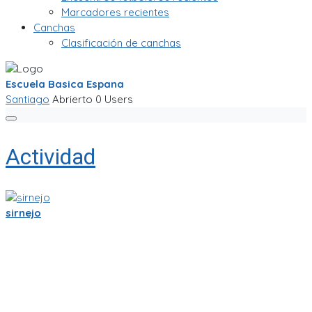
Marcadores recientes
Canchas
Clasificación de canchas
Escuela Basica Espana
Santiago
Abrierto
0 Users
Actividad
sirnejo
Sigo trabajandole duro a la app de partidito.com en React-
Native y Expo.🏆
Se empieza a ver bien! ya se ve la ubicacion en mapa y hay
chats por equipo, por partido, por cancha y por jugador.
Creo que esas son herramientas importantes que nos
ayudaran a crear una comunidad mas fuerte.