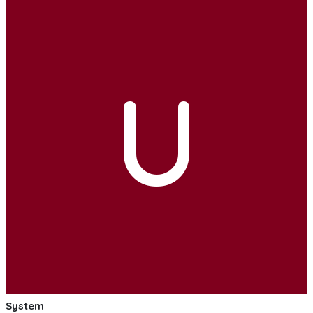
U
System