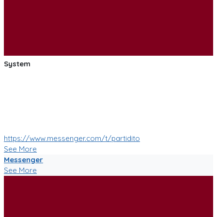
System
:soccer: :smile: :soccer: Las pruebas de las mejoras de
nuestro Bot de Facebook Messenger estan saliendo muy
bien!
Muy pronto tendremos muchas mas nuevas funciones!
:soccer: :smile: :soccer:
https://www.messenger.com/t/partidito
See More
Messenger
See More