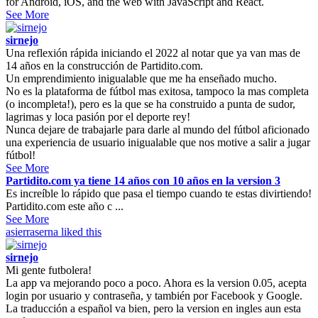
for Android, iOS, and the web with JavaScript and React.
See More
sirnejo
Una reflexión rápida iniciando el 2022 al notar que ya van mas de
14 años en la construcción de Partidito.com.
Un emprendimiento inigualable que me ha enseñado mucho.
No es la plataforma de fútbol mas exitosa, tampoco la mas completa
(o incompleta!), pero es la que se ha construido a punta de sudor,
lagrimas y loca pasión por el deporte rey!
Nunca dejare de trabajarle para darle al mundo del fútbol aficionado
una experiencia de usuario inigualable que nos motive a salir a jugar
fútbol!
See More
Partidito.com ya tiene 14 años con 10 años en la version 3
Es increíble lo rápido que pasa el tiempo cuando te estas divirtiendo!
Partidito.com este año c ...
See More
asierraserna
liked this
sirnejo
Mi gente futbolera!
La app va mejorando poco a poco. Ahora es la version 0.05, acepta
login por usuario y contraseña, y también por Facebook y Google.
La traducción a español va bien, pero la version en ingles aun esta