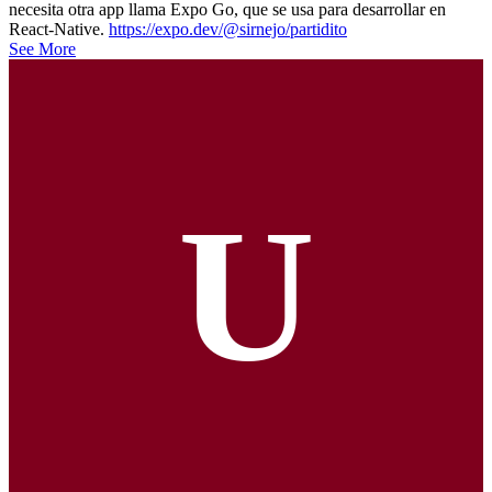
necesita otra app llama Expo Go, que se usa para desarrollar en
React-Native.
https://expo.dev/@sirnejo/partidito
See More
U