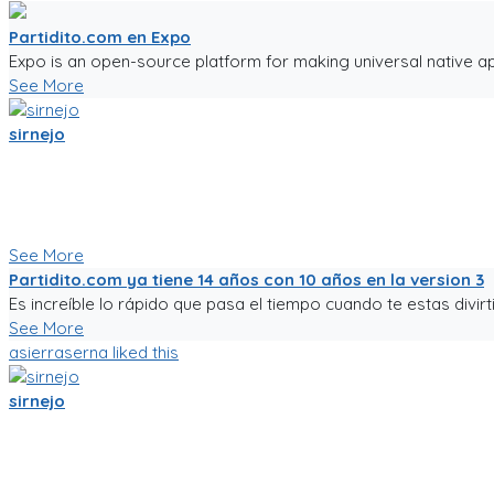
Partidito.com en Expo
Expo is an open-source platform for making universal native ap
See More
sirnejo
Una reflexión rápida iniciando el 2022 al notar que ya van mas 
Un emprendimiento inigualable que me ha enseñado mucho.
No es la plataforma de fútbol mas exitosa, tampoco la mas comp
Nunca dejare de trabajarle para darle al mundo del fútbol afici
See More
Partidito.com ya tiene 14 años con 10 años en la version 3
Es increíble lo rápido que pasa el tiempo cuando te estas divirti
See More
asierraserna
liked this
sirnejo
Mi gente futbolera!
La app va mejorando poco a poco. Ahora es la version 0.05, a
La traducción a español va bien, pero la version en ingles aun 