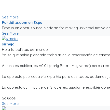
Ya tiene chats entre usuarios, entre equipos, y canchas para 
Seguiré trabajándole duro, y los mantendré informados.
Paa probar la app, sigue el link!
See More
Partidito.com en Expo
Expo is an open-source platform for making universal native ap
See More
sirnejo
Hola futbolistas del mundo!
Yo se que había planeado trabajar en la reservación de cancha
Aun no es publica, es V0.01 (early Beta - Muy verde) pero cre
La app esta publicada via Expo Go para que todos podamos ju
La app esta aun muy verde. Si quieres, ayúdame escribiéndome
Saludos!
See More