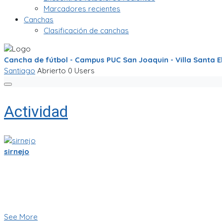
Marcadores recientes
Canchas
Clasificación de canchas
Cancha de fútbol - Campus PUC San Joaquin - Villa Santa E
Santiago
Abrierto
0 Users
Actividad
sirnejo
Sigo trabajandole duro a la app de partidito.com en React-Nat
Se empieza a ver bien! ya se ve la ubicacion en mapa y hay cha
Creo que esas son herramientas importantes que nos ayudara
🥅⚽ Vamos a jugar futbol! ⚽🥅
👇 Quieres probar la app en Beta 👇
See More