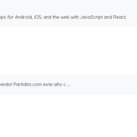
ps for Android, iOS, and the web with JavaScript and React.
de 14 años en la construcción de Partidito.com.
leta (o incompleta!), pero es la que se ha construido a punta d
onado una experiencia de usuario inigualable que nos motive a sal
endo! Partidito.com este año c ...
cepta login por usuario y contraseña, y también por Facebook 
esta cruda.