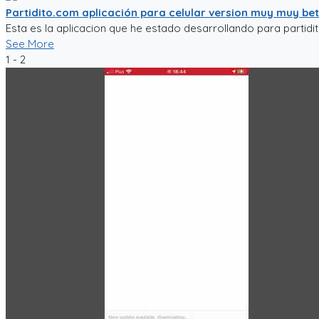
Partidito.com aplicación para celular version muy muy be
Esta es la aplicacion que he estado desarrollando para partidi
See More
1 - 2