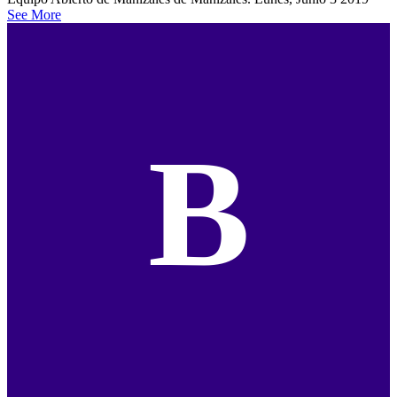
See More
B