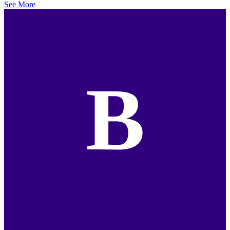
See More
B