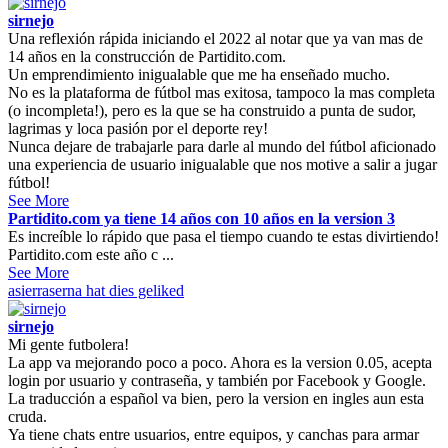
sirnejo
Una reflexión rápida iniciando el 2022 al notar que ya van mas de
14 años en la construcción de Partidito.com.
Un emprendimiento inigualable que me ha enseñado mucho.
No es la plataforma de fútbol mas exitosa, tampoco la mas completa
(o incompleta!), pero es la que se ha construido a punta de sudor,
lagrimas y loca pasión por el deporte rey!
Nunca dejare de trabajarle para darle al mundo del fútbol aficionado
una experiencia de usuario inigualable que nos motive a salir a jugar
fútbol!
See More
Partidito.com ya tiene 14 años con 10 años en la version 3
Es increíble lo rápido que pasa el tiempo cuando te estas divirtiendo!
Partidito.com este año c ...
See More
asierraserna
hat dies geliked
sirnejo
Mi gente futbolera!
La app va mejorando poco a poco. Ahora es la version 0.05, acepta
login por usuario y contraseña, y también por Facebook y Google.
La traducción a español va bien, pero la version en ingles aun esta
cruda.
Ya tiene chats entre usuarios, entre equipos, y canchas para armar