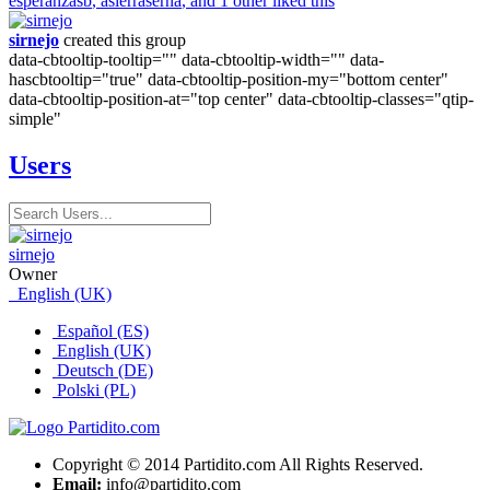
esperanzasb
,
asierraserna
, and 1 other liked this
sirnejo
created this group
data-cbtooltip-tooltip="" data-cbtooltip-width="" data-
hascbtooltip="true" data-cbtooltip-position-my="bottom center"
data-cbtooltip-position-at="top center" data-cbtooltip-classes="qtip-
simple"
Users
sirnejo
Owner
English (UK)
Español (ES)
English (UK)
Deutsch (DE)
Polski (PL)
Copyright © 2014 Partidito.com All Rights Reserved.
Email:
info@partidito.com