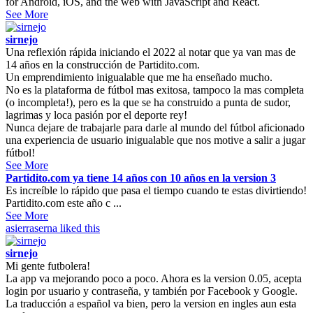
for Android, iOS, and the web with JavaScript and React.
See More
sirnejo
Una reflexión rápida iniciando el 2022 al notar que ya van mas de
14 años en la construcción de Partidito.com.
Un emprendimiento inigualable que me ha enseñado mucho.
No es la plataforma de fútbol mas exitosa, tampoco la mas completa
(o incompleta!), pero es la que se ha construido a punta de sudor,
lagrimas y loca pasión por el deporte rey!
Nunca dejare de trabajarle para darle al mundo del fútbol aficionado
una experiencia de usuario inigualable que nos motive a salir a jugar
fútbol!
See More
Partidito.com ya tiene 14 años con 10 años en la version 3
Es increíble lo rápido que pasa el tiempo cuando te estas divirtiendo!
Partidito.com este año c ...
See More
asierraserna
liked this
sirnejo
Mi gente futbolera!
La app va mejorando poco a poco. Ahora es la version 0.05, acepta
login por usuario y contraseña, y también por Facebook y Google.
La traducción a español va bien, pero la version en ingles aun esta