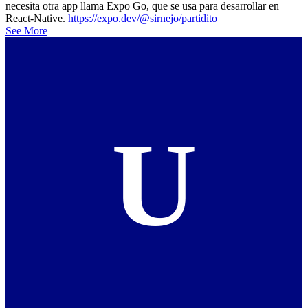
necesita otra app llama Expo Go, que se usa para desarrollar en
React-Native.
https://expo.dev/@sirnejo/partidito
See More
U