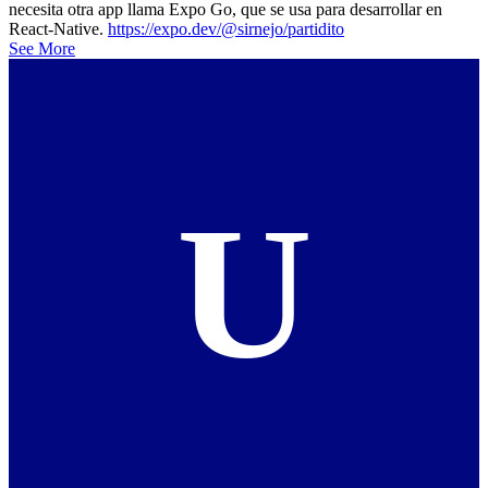
necesita otra app llama Expo Go, que se usa para desarrollar en
React-Native.
https://expo.dev/@sirnejo/partidito
See More
U