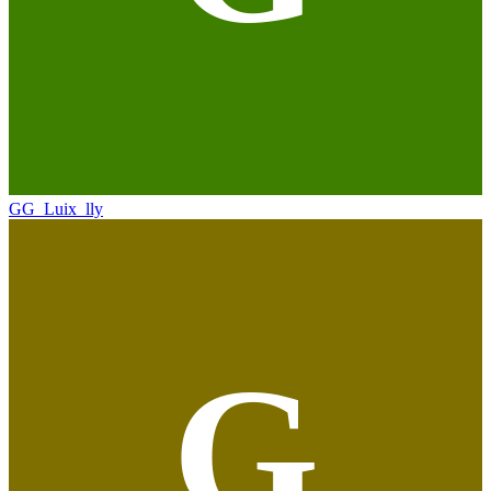
GG_Luix_lly
G