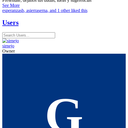
Presentate, dejanos tus dudas, ideas y sugerencias
See More
esperanzasb
,
asierraserna
, and 1 other liked this
Users
sirnejo
Owner
G