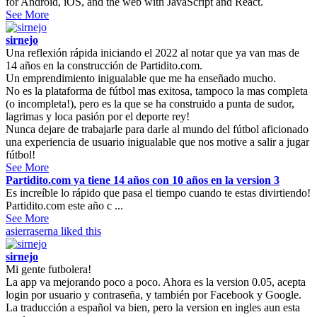
for Android, iOS, and the web with JavaScript and React.
See More
sirnejo
Una reflexión rápida iniciando el 2022 al notar que ya van mas de
14 años en la construcción de Partidito.com.
Un emprendimiento inigualable que me ha enseñado mucho.
No es la plataforma de fútbol mas exitosa, tampoco la mas completa
(o incompleta!), pero es la que se ha construido a punta de sudor,
lagrimas y loca pasión por el deporte rey!
Nunca dejare de trabajarle para darle al mundo del fútbol aficionado
una experiencia de usuario inigualable que nos motive a salir a jugar
fútbol!
See More
Partidito.com ya tiene 14 años con 10 años en la version 3
Es increíble lo rápido que pasa el tiempo cuando te estas divirtiendo!
Partidito.com este año c ...
See More
asierraserna
liked this
sirnejo
Mi gente futbolera!
La app va mejorando poco a poco. Ahora es la version 0.05, acepta
login por usuario y contraseña, y también por Facebook y Google.
La traducción a español va bien, pero la version en ingles aun esta