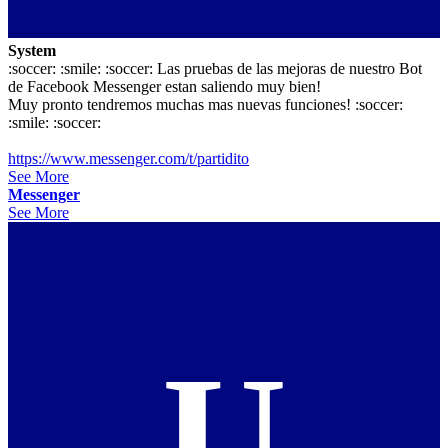
System
:soccer: :smile: :soccer: Las pruebas de las mejoras de nuestro Bot
de Facebook Messenger estan saliendo muy bien!
Muy pronto tendremos muchas mas nuevas funciones! :soccer:
:smile: :soccer:
https://www.messenger.com/t/partidito
See More
Messenger
See More
U