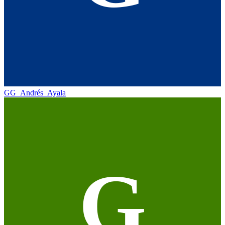
GG_Andrés_Ayala
G