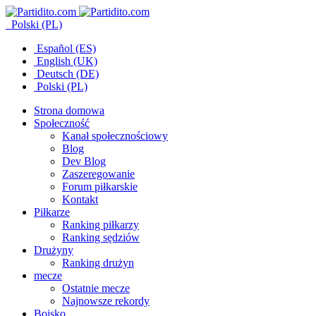
Polski (PL)
Español (ES)
English (UK)
Deutsch (DE)
Polski (PL)
Strona domowa
Społeczność
Kanał społecznościowy
Blog
Dev Blog
Zaszeregowanie
Forum piłkarskie
Kontakt
Piłkarze
Ranking piłkarzy
Ranking sędziów
Drużyny
Ranking drużyn
mecze
Ostatnie mecze
Najnowsze rekordy
Boisko