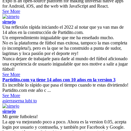
Expo is an open-source platform for making universal native apps
for Android, iOS, and the web with JavaScript and React.
See More
sirnejo
Una reflexión rápida iniciando el 2022 al notar que ya van mas de
14 años en la construcción de Partidito.com.
Un emprendimiento inigualable que me ha enseñado mucho.
No es la plataforma de fútbol mas exitosa, tampoco la mas completa
(o incompleta!), pero es la que se ha construido a punta de sudor,
lagrimas y loca pasión por el deporte rey!
Nunca dejare de trabajarle para darle al mundo del fútbol aficionado
una experiencia de usuario inigualable que nos motive a salir a jugar
fútbol!
See More
Partidito.com ya tiene 14 años con 10 años en la version 3
Es increíble lo rápido que pasa el tiempo cuando te estas divirtiendo!
Partidito.com este año c ...
See More
asierraserna
lubi to
sirnejo
Mi gente futbolera!
La app va mejorando poco a poco. Ahora es la version 0.05, acepta
login por usuario y contraseña, y también por Facebook y Google.