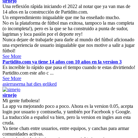
sirnejo
Una reflexión rápida iniciando el 2022 al notar que ya van mas de
14 años en la construcción de Partidito.com.
Un emprendimiento inigualable que me ha enseñado mucho.
No es la plataforma de fútbol mas exitosa, tampoco la mas completa
(o incompleta!), pero es la que se ha construido a punta de sudor,
lagrimas y loca pasión por el deporte rey!
Nunca dejare de trabajarle para darle al mundo del fútbol aficionado
una experiencia de usuario inigualable que nos motive a salir a jugar
fútbol!
See More
Partidito.com ya tiene 14 años con 10 años en la version 3
Es increíble lo rápido que pasa el tiempo cuando te estas divirtiendo!
Partidito.com este año c ...
See More
asierraserna
hat dies geliked
sirnejo
Mi gente futbolera!
La app va mejorando poco a poco. Ahora es la version 0.05, acepta
login por usuario y contraseña, y también por Facebook y Google.
La traducción a español va bien, pero la version en ingles aun esta
cruda.
Ya tiene chats entre usuarios, entre equipos, y canchas para armar
comunidades activas.