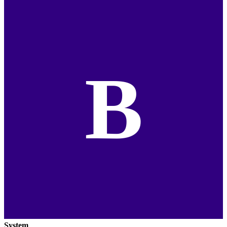
B
System