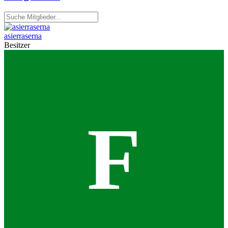
asierraserna
Besitzer
F