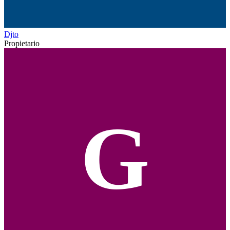
Djto
Propietario
G