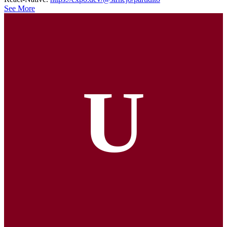
See More
U