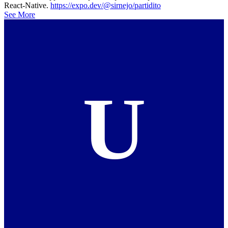
React-Native.
https://expo.dev/@sirnejo/partidito
See More
U