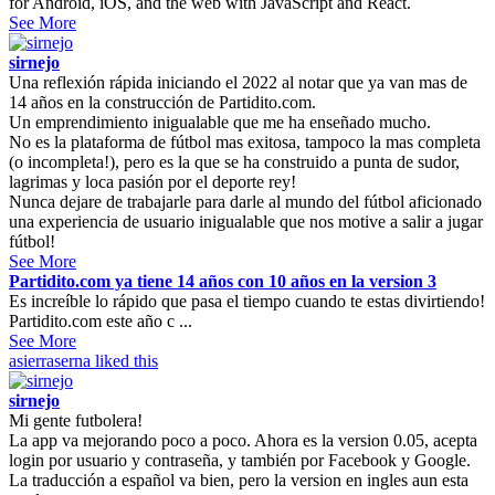
for Android, iOS, and the web with JavaScript and React.
See More
sirnejo
Una reflexión rápida iniciando el 2022 al notar que ya van mas de
14 años en la construcción de Partidito.com.
Un emprendimiento inigualable que me ha enseñado mucho.
No es la plataforma de fútbol mas exitosa, tampoco la mas completa
(o incompleta!), pero es la que se ha construido a punta de sudor,
lagrimas y loca pasión por el deporte rey!
Nunca dejare de trabajarle para darle al mundo del fútbol aficionado
una experiencia de usuario inigualable que nos motive a salir a jugar
fútbol!
See More
Partidito.com ya tiene 14 años con 10 años en la version 3
Es increíble lo rápido que pasa el tiempo cuando te estas divirtiendo!
Partidito.com este año c ...
See More
asierraserna
liked this
sirnejo
Mi gente futbolera!
La app va mejorando poco a poco. Ahora es la version 0.05, acepta
login por usuario y contraseña, y también por Facebook y Google.
La traducción a español va bien, pero la version en ingles aun esta