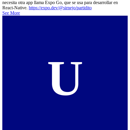
necesita otra app llama Expo Go, que se usa para desarrollar en
React-Native.
https://expo.dev/@sirnejo/partidito
See More
U