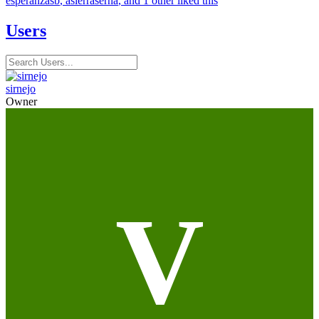
esperanzasb
,
asierraserna
, and 1 other liked this
Users
sirnejo
Owner
V