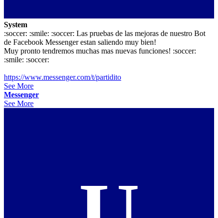
System
:soccer: :smile: :soccer: Las pruebas de las mejoras de nuestro Bot
de Facebook Messenger estan saliendo muy bien!
Muy pronto tendremos muchas mas nuevas funciones! :soccer:
:smile: :soccer:
https://www.messenger.com/t/partidito
See More
Messenger
See More
U