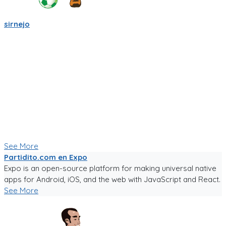
sirnejo
Mi gente futbolera!
La app va mejorando poco a poco. Ahora es la version 0.05,
acepta login por usuario y contraseña, y también por
Facebook y Google.
La traducción a español va bien, pero la version en ingles aun
esta cruda.
Ya tiene chats entre usuarios, entre equipos, y canchas para
armar comunidades activas.
Seguiré trabajándole duro, y los mantendré informados.
Paa probar la app, sigue el link!
See More
Partidito.com en Expo
Expo is an open-source platform for making universal native
apps for Android, iOS, and the web with JavaScript and React.
See More