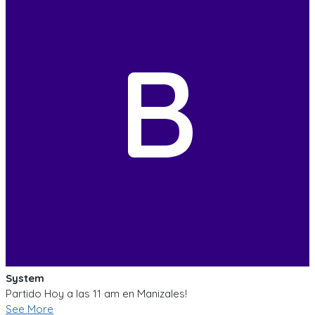
B
System
Partido Hoy a las 11 am en Manizales!
See More