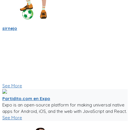
sirnejo
Sigo trabajandole duro a la app de partidito.com en React-
Native y Expo.🏆
Se empieza a ver bien! ya se ve la ubicacion en mapa y hay
chats por equipo, por partido, por cancha y por jugador.
Creo que esas son herramientas importantes que nos
ayudaran a crear una comunidad mas fuerte.
🥅⚽ Vamos a jugar futbol! ⚽🥅
👇 Quieres probar la app en Beta 👇
See More
Partidito.com en Expo
Expo is an open-source platform for making universal native
apps for Android, iOS, and the web with JavaScript and React.
See More