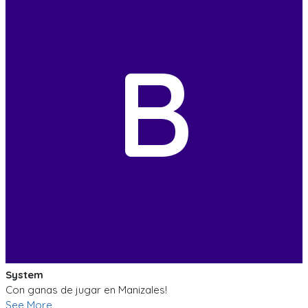
B
System
Con ganas de jugar en Manizales!
See More