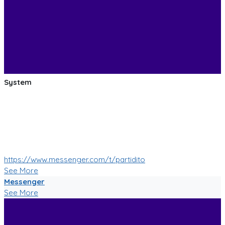
System
:soccer: :smile: :soccer: Las pruebas de las mejoras de
nuestro Bot de Facebook Messenger estan saliendo muy
bien!
Muy pronto tendremos muchas mas nuevas funciones!
:soccer: :smile: :soccer:
https://www.messenger.com/t/partidito
See More
Messenger
See More