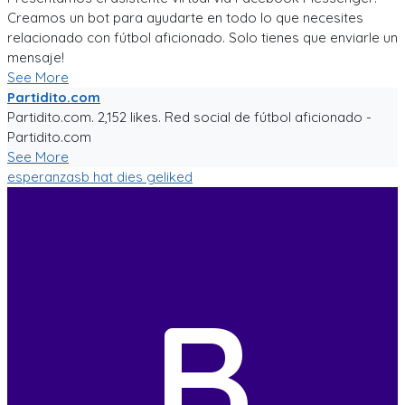
Creamos un bot para ayudarte en todo lo que necesites
relacionado con fútbol aficionado. Solo tienes que enviarle un
mensaje!
See More
Partidito.com
Partidito.com. 2,152 likes. Red social de fútbol aficionado -
Partidito.com
See More
esperanzasb
hat dies geliked
B