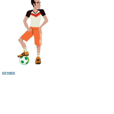
sirnejo
Una reflexión rápida iniciando el 2022 al notar que ya van mas
de 14 años en la construcción de Partidito.com.
Un emprendimiento inigualable que me ha enseñado mucho.
No es la plataforma de fútbol mas exitosa, tampoco la mas
completa (o incompleta!), pero es la que se ha construido a
punta de sudor, lagrimas y loca pasión por el deporte rey!
Nunca dejare de trabajarle para darle al mundo del fútbol