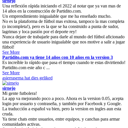
sirnejo
Una reflexión rápida iniciando el 2022 al notar que ya van mas de
14 años en la construcción de Partidito.com.
Un emprendimiento inigualable que me ha enseñado mucho.
No es la plataforma de fútbol mas exitosa, tampoco la mas completa
(o incompleta!), pero es la que se ha construido a punta de sudor,
lagrimas y loca pasión por el deporte rey!
Nunca dejare de trabajarle para darle al mundo del fútbol aficionado
una experiencia de usuario inigualable que nos motive a salir a jugar
fútbol!
See More
Partidito.com ya tiene 14 años con 10 años en la version 3
Es increíble lo rápido que pasa el tiempo cuando te estas divirtiendo!
Partidito.com este año c ...
See More
asierraserna
hat dies geliked
sirnejo
Mi gente futbolera!
La app va mejorando poco a poco. Ahora es la version 0.05, acepta
login por usuario y contraseña, y también por Facebook y Google.
La traducción a español va bien, pero la version en ingles aun esta
cruda.
Ya tiene chats entre usuarios, entre equipos, y canchas para armar
comunidades activas.