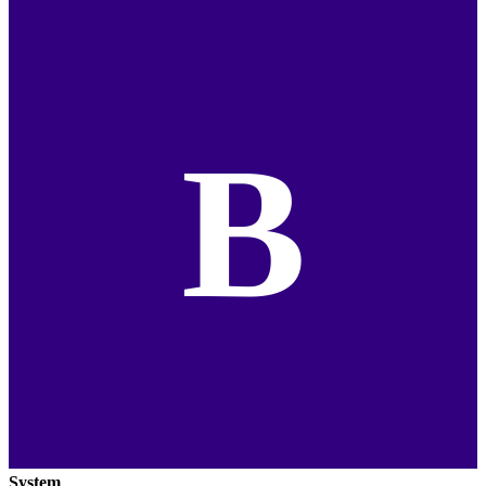
B
System