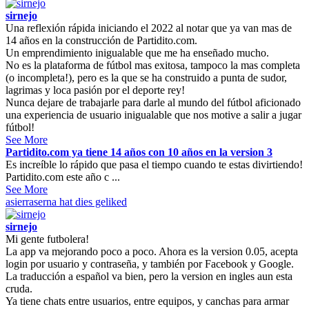
sirnejo
Una reflexión rápida iniciando el 2022 al notar que ya van mas de
14 años en la construcción de Partidito.com.
Un emprendimiento inigualable que me ha enseñado mucho.
No es la plataforma de fútbol mas exitosa, tampoco la mas completa
(o incompleta!), pero es la que se ha construido a punta de sudor,
lagrimas y loca pasión por el deporte rey!
Nunca dejare de trabajarle para darle al mundo del fútbol aficionado
una experiencia de usuario inigualable que nos motive a salir a jugar
fútbol!
See More
Partidito.com ya tiene 14 años con 10 años en la version 3
Es increíble lo rápido que pasa el tiempo cuando te estas divirtiendo!
Partidito.com este año c ...
See More
asierraserna
hat dies geliked
sirnejo
Mi gente futbolera!
La app va mejorando poco a poco. Ahora es la version 0.05, acepta
login por usuario y contraseña, y también por Facebook y Google.
La traducción a español va bien, pero la version en ingles aun esta
cruda.
Ya tiene chats entre usuarios, entre equipos, y canchas para armar