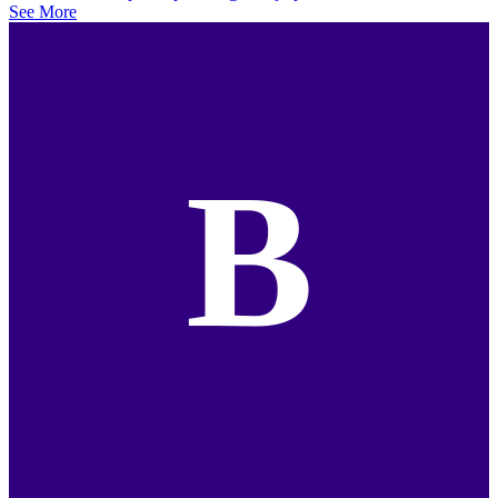
See More
B