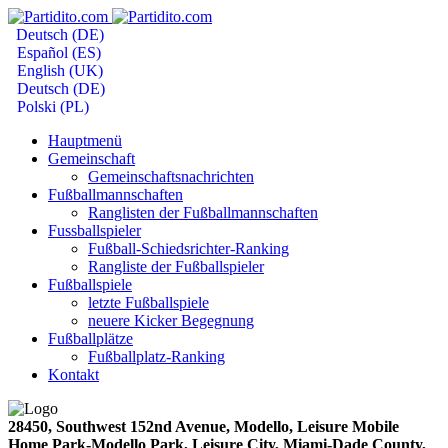
Deutsch (DE)
Español (ES)
English (UK)
Deutsch (DE)
Polski (PL)
Hauptmenü
Gemeinschaft
Gemeinschaftsnachrichten
Fußballmannschaften
Ranglisten der Fußballmannschaften
Fussballspieler
Fußball-Schiedsrichter-Ranking
Rangliste der Fußballspieler
Fußballspiele
letzte Fußballspiele
neuere Kicker Begegnung
Fußballplätze
Fußballplatz-Ranking
Kontakt
28450, Southwest 152nd Avenue, Modello, Leisure Mobile
Home Park-Modello Park, Leisure City, Miami-Dade County,