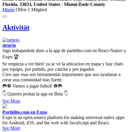
Florida, 33033, United States - Miami-Dade County
Miami
Offen
1 Mitglied
Aktivität
sirnejo
Sigo trabajandole duro a la app de partidito.com en React-Native y
Expo.🏆
Se empieza a ver bien! ya se ve la ubicacion en mapa y hay chats
por equipo, por partido, por cancha y por jugador.
Creo que esas son herramientas importantes que nos ayudaran a
crear una comunidad mas fuerte.
🥅⚽ Vamos a jugar futbol! ⚽🥅
👇 Quieres probar la app en Beta 👇
See More
Partidito.com en Expo
Expo is an open-source platform for making universal native apps
for Android, iOS, and the web with JavaScript and React.
See More