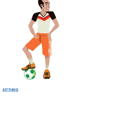
sirnejo
Una reflexión rápida iniciando el 2022 al notar que ya van mas
de 14 años en la construcción de Partidito.com.
Un emprendimiento inigualable que me ha enseñado mucho.
No es la plataforma de fútbol mas exitosa, tampoco la mas
completa (o incompleta!), pero es la que se ha construido a
punta de sudor, lagrimas y loca pasión por el deporte rey!
Nunca dejare de trabajarle para darle al mundo del fútbol