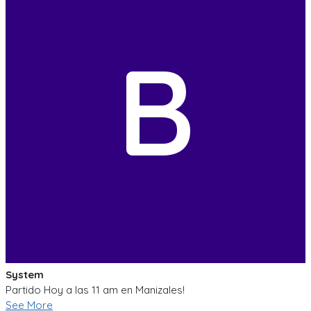
B
System
Partido Hoy a las 11 am en Manizales!
See More