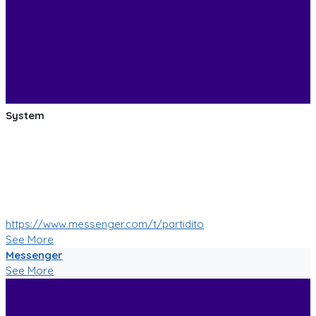
System
:soccer: :smile: :soccer: Las pruebas de las mejoras de
nuestro Bot de Facebook Messenger estan saliendo muy
bien!
Muy pronto tendremos muchas mas nuevas funciones!
:soccer: :smile: :soccer:
https://www.messenger.com/t/partidito
See More
Messenger
See More