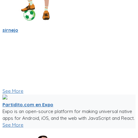
sirnejo
Sigo trabajandole duro a la app de partidito.com en React-
Native y Expo.🏆
Se empieza a ver bien! ya se ve la ubicacion en mapa y hay
chats por equipo, por partido, por cancha y por jugador.
Creo que esas son herramientas importantes que nos
ayudaran a crear una comunidad mas fuerte.
🥅⚽ Vamos a jugar futbol! ⚽🥅
👇 Quieres probar la app en Beta 👇
See More
Partidito.com en Expo
Expo is an open-source platform for making universal native
apps for Android, iOS, and the web with JavaScript and React.
See More