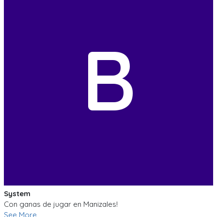
B
System
Con ganas de jugar en Manizales!
See More