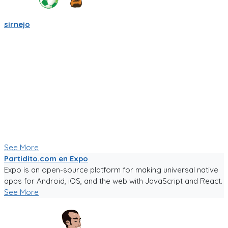
sirnejo
Mi gente futbolera!
La app va mejorando poco a poco. Ahora es la version 0.05,
acepta login por usuario y contraseña, y también por
Facebook y Google.
La traducción a español va bien, pero la version en ingles aun
esta cruda.
Ya tiene chats entre usuarios, entre equipos, y canchas para
armar comunidades activas.
Seguiré trabajándole duro, y los mantendré informados.
Paa probar la app, sigue el link!
See More
Partidito.com en Expo
Expo is an open-source platform for making universal native
apps for Android, iOS, and the web with JavaScript and React.
See More