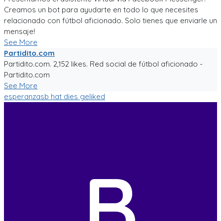
Creamos un bot para ayudarte en todo lo que necesites
relacionado con fútbol aficionado. Solo tienes que enviarle un
mensaje!
See More
Partidito.com
Partidito.com. 2,152 likes. Red social de fútbol aficionado -
Partidito.com
See More
esperanzasb
hat dies geliked
B