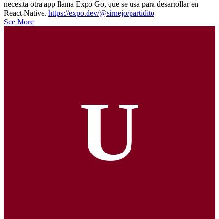
necesita otra app llama Expo Go, que se usa para desarrollar en
React-Native.
https://expo.dev/@sirnejo/partidito
See More
U