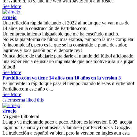
for Android, iOS, and the web with JavaScript and React.
See More
sirnejo
Una reflexión rápida iniciando el 2022 al notar que ya van mas de
14 años en la construcción de Partidito.com.
Un emprendimiento inigualable que me ha enseñado mucho.
No es la plataforma de fútbol mas exitosa, tampoco la mas completa
(o incompleta!), pero es la que se ha construido a punta de sudor,
lagrimas y loca pasión por el deporte rey!
Nunca dejare de trabajarle para darle al mundo del fútbol aficionado
una experiencia de usuario inigualable que nos motive a salir a jugar
fútbol!
See More
Partidito.com ya tiene 14 años con 10 años en la version 3
Es increíble lo rápido que pasa el tiempo cuando te estas divirtiendo!
Partidito.com este año c ...
See More
asierraserna
liked this
sirnejo
Mi gente futbolera!
La app va mejorando poco a poco. Ahora es la version 0.05, acepta
login por usuario y contraseña, y también por Facebook y Google.
La traducción a español va bien, pero la version en ingles aun esta