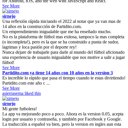
for Android, iOS, and the web with JavaScript and React.
See More
sirnejo
Una reflexión rápida iniciando el 2022 al notar que ya van mas de
14 años en la construcción de Partidito.com.
Un emprendimiento inigualable que me ha enseñado mucho.
No es la plataforma de fútbol mas exitosa, tampoco la mas completa
(o incompleta!), pero es la que se ha construido a punta de sudor,
lagrimas y loca pasión por el deporte rey!
Nunca dejare de trabajarle para darle al mundo del fútbol aficionado
una experiencia de usuario inigualable que nos motive a salir a jugar
fútbol!
See More
Partidito.com ya tiene 14 años con 10 años en la version 3
Es increíble lo rápido que pasa el tiempo cuando te estas divirtiendo!
Partidito.com este año c ...
See More
asierraserna
liked this
sirnejo
Mi gente futbolera!
La app va mejorando poco a poco. Ahora es la version 0.05, acepta
login por usuario y contraseña, y también por Facebook y Google.
La traducción a español va bien, pero la version en ingles aun esta