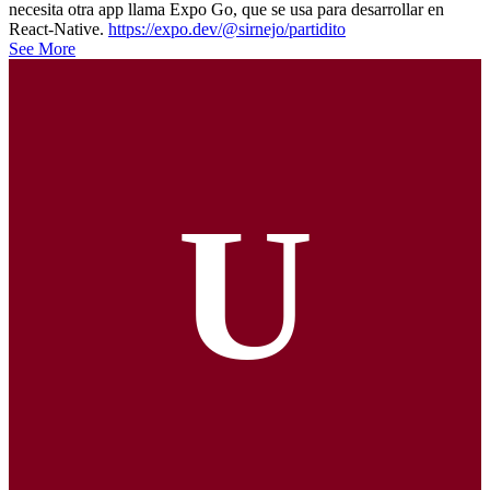
necesita otra app llama Expo Go, que se usa para desarrollar en
React-Native.
https://expo.dev/@sirnejo/partidito
See More
U