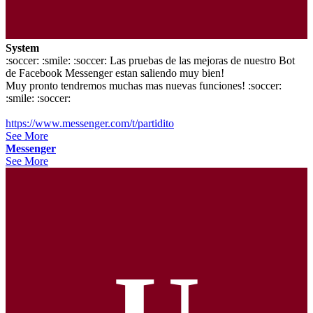
System
:soccer: :smile: :soccer: Las pruebas de las mejoras de nuestro Bot
de Facebook Messenger estan saliendo muy bien!
Muy pronto tendremos muchas mas nuevas funciones! :soccer:
:smile: :soccer:
https://www.messenger.com/t/partidito
See More
Messenger
See More