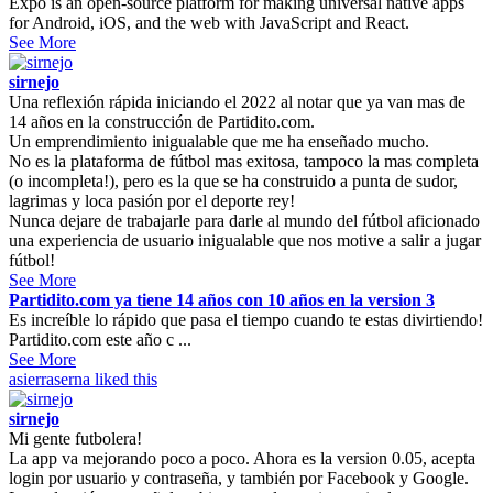
Expo is an open-source platform for making universal native apps
for Android, iOS, and the web with JavaScript and React.
See More
sirnejo
Una reflexión rápida iniciando el 2022 al notar que ya van mas de
14 años en la construcción de Partidito.com.
Un emprendimiento inigualable que me ha enseñado mucho.
No es la plataforma de fútbol mas exitosa, tampoco la mas completa
(o incompleta!), pero es la que se ha construido a punta de sudor,
lagrimas y loca pasión por el deporte rey!
Nunca dejare de trabajarle para darle al mundo del fútbol aficionado
una experiencia de usuario inigualable que nos motive a salir a jugar
fútbol!
See More
Partidito.com ya tiene 14 años con 10 años en la version 3
Es increíble lo rápido que pasa el tiempo cuando te estas divirtiendo!
Partidito.com este año c ...
See More
asierraserna
liked this
sirnejo
Mi gente futbolera!
La app va mejorando poco a poco. Ahora es la version 0.05, acepta
login por usuario y contraseña, y también por Facebook y Google.