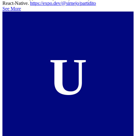
React-Native.
https://expo.dev/@sirnejo/partidito
See More
U