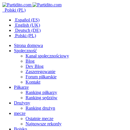
Polski (PL)
Español (ES)
English (UK)
Deutsch (DE)
Polski (PL)
Strona domowa
Społeczność
Kanał społecznościowy
Blog
Dev Blog
Zaszeregowanie
Forum piłkarskie
Kontakt
Piłkarze
Ranking piłkarzy
Ranking sędziów
Drużyny
Ranking drużyn
mecze
Ostatnie mecze
Najnowsze rekordy
Boisko