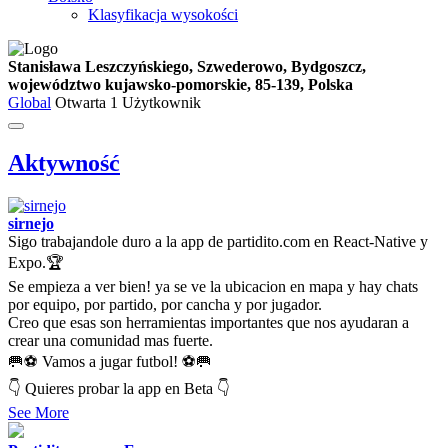
Klasyfikacja wysokości
Stanisława Leszczyńskiego, Szwederowo, Bydgoszcz,
województwo kujawsko-pomorskie, 85-139, Polska
Global
Otwarta
1 Użytkownik
Aktywność
sirnejo
Sigo trabajandole duro a la app de partidito.com en React-Native y
Expo.🏆
Se empieza a ver bien! ya se ve la ubicacion en mapa y hay chats
por equipo, por partido, por cancha y por jugador.
Creo que esas son herramientas importantes que nos ayudaran a
crear una comunidad mas fuerte.
🥅⚽ Vamos a jugar futbol! ⚽🥅
👇 Quieres probar la app en Beta 👇
See More