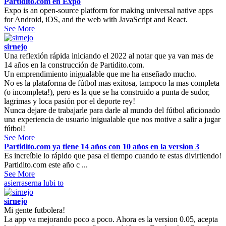
Partidito.com en Expo
Expo is an open-source platform for making universal native apps
for Android, iOS, and the web with JavaScript and React.
See More
sirnejo
Una reflexión rápida iniciando el 2022 al notar que ya van mas de
14 años en la construcción de Partidito.com.
Un emprendimiento inigualable que me ha enseñado mucho.
No es la plataforma de fútbol mas exitosa, tampoco la mas completa
(o incompleta!), pero es la que se ha construido a punta de sudor,
lagrimas y loca pasión por el deporte rey!
Nunca dejare de trabajarle para darle al mundo del fútbol aficionado
una experiencia de usuario inigualable que nos motive a salir a jugar
fútbol!
See More
Partidito.com ya tiene 14 años con 10 años en la version 3
Es increíble lo rápido que pasa el tiempo cuando te estas divirtiendo!
Partidito.com este año c ...
See More
asierraserna
lubi to
sirnejo
Mi gente futbolera!
La app va mejorando poco a poco. Ahora es la version 0.05, acepta