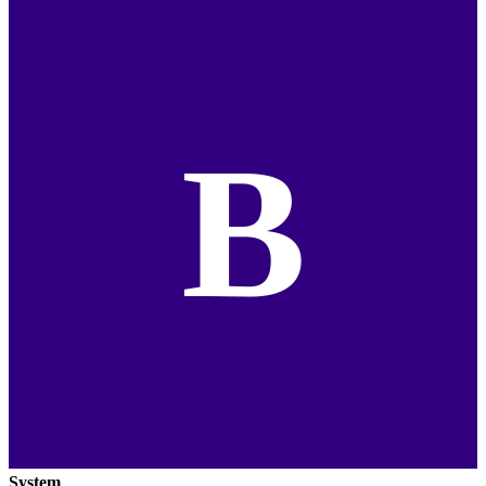
B
System