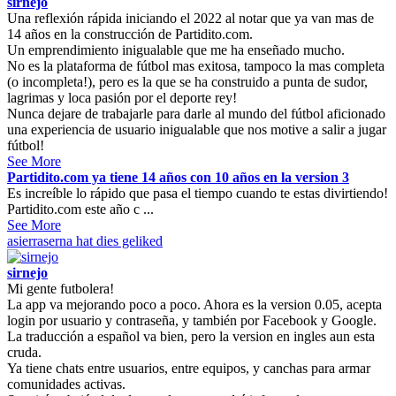
sirnejo
Una reflexión rápida iniciando el 2022 al notar que ya van mas de
14 años en la construcción de Partidito.com.
Un emprendimiento inigualable que me ha enseñado mucho.
No es la plataforma de fútbol mas exitosa, tampoco la mas completa
(o incompleta!), pero es la que se ha construido a punta de sudor,
lagrimas y loca pasión por el deporte rey!
Nunca dejare de trabajarle para darle al mundo del fútbol aficionado
una experiencia de usuario inigualable que nos motive a salir a jugar
fútbol!
See More
Partidito.com ya tiene 14 años con 10 años en la version 3
Es increíble lo rápido que pasa el tiempo cuando te estas divirtiendo!
Partidito.com este año c ...
See More
asierraserna
hat dies geliked
sirnejo
Mi gente futbolera!
La app va mejorando poco a poco. Ahora es la version 0.05, acepta
login por usuario y contraseña, y también por Facebook y Google.
La traducción a español va bien, pero la version en ingles aun esta
cruda.
Ya tiene chats entre usuarios, entre equipos, y canchas para armar
comunidades activas.