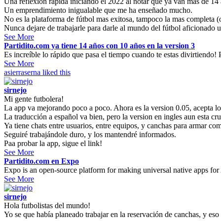
Una reflexión rápida iniciando el 2022 al notar que ya van mas de 14 
Un emprendimiento inigualable que me ha enseñado mucho.
No es la plataforma de fútbol mas exitosa, tampoco la mas completa (o 
Nunca dejare de trabajarle para darle al mundo del fútbol aficionado u
See More
Partidito.com ya tiene 14 años con 10 años en la version 3
Es increíble lo rápido que pasa el tiempo cuando te estas divirtiendo! P
See More
asierraserna
liked this
sirnejo
Mi gente futbolera!
La app va mejorando poco a poco. Ahora es la version 0.05, acepta l
La traducción a español va bien, pero la version en ingles aun esta cr
Ya tiene chats entre usuarios, entre equipos, y canchas para armar co
Seguiré trabajándole duro, y los mantendré informados.
Paa probar la app, sigue el link!
See More
Partidito.com en Expo
Expo is an open-source platform for making universal native apps for
See More
sirnejo
Hola futbolistas del mundo!
Yo se que había planeado trabajar en la reservación de canchas, y eso