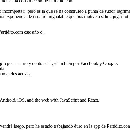
años en la construcción de Partidito.com.
incompleta!), pero es la que se ha construido a punta de sudor, lagrima
na experiencia de usuario inigualable que nos motive a salir a jugar fút
artidito.com este año c ...
ogin por usuario y contraseña, y también por Facebook y Google.
uda.
munidades activas.
 Android, iOS, and the web with JavaScript and React.
 vendrá luego, pero he estado trabajando duro en la app de Partidito.c