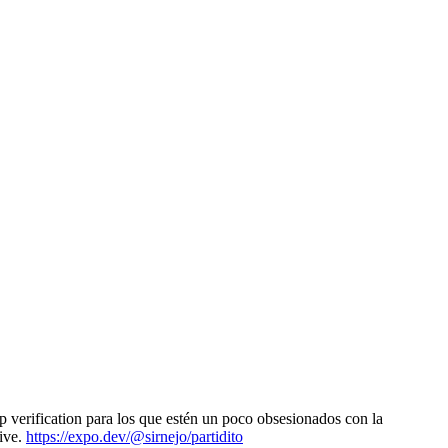
 verification para los que estén un poco obsesionados con la
tive.
https://expo.dev/@sirnejo/partidito