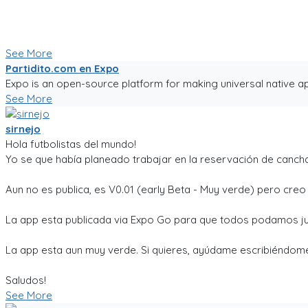
Ya tiene chats entre usuarios, entre equipos, y canchas para 
Seguiré trabajándole duro, y los mantendré informados.
Paa probar la app, sigue el link!
See More
Partidito.com en Expo
Expo is an open-source platform for making universal native ap
See More
sirnejo
Hola futbolistas del mundo!
Yo se que había planeado trabajar en la reservación de cancha
Aun no es publica, es V0.01 (early Beta - Muy verde) pero cre
La app esta publicada via Expo Go para que todos podamos ju
La app esta aun muy verde. Si quieres, ayúdame escribiéndome
Saludos!
See More