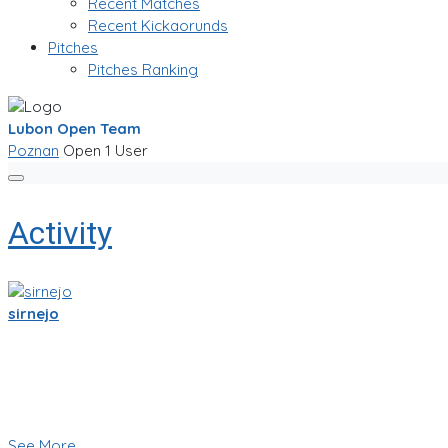
Recent Matches
Recent Kickaorunds
Pitches
Pitches Ranking
Lubon Open Team
Poznan
Open
1 User
Activity
sirnejo
Sigo trabajandole duro a la app de partidito.com en React-Nat
Se empieza a ver bien! ya se ve la ubicacion en mapa y hay cha
Creo que esas son herramientas importantes que nos ayudara
🥅⚽ Vamos a jugar futbol! ⚽🥅
👇 Quieres probar la app en Beta 👇
See More