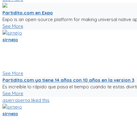
Partidito.com en Expo
Expo is an open-source platform for making universal native ap
See More
sirnejo
Una reflexión rápida iniciando el 2022 al notar que ya van mas 
Un emprendimiento inigualable que me ha enseñado mucho.
No es la plataforma de fútbol mas exitosa, tampoco la mas comp
Nunca dejare de trabajarle para darle al mundo del fútbol afici
See More
Partidito.com ya tiene 14 años con 10 años en la version 3
Es increíble lo rápido que pasa el tiempo cuando te estas divirti
See More
asierraserna
liked this
sirnejo
Mi gente futbolera!
La app va mejorando poco a poco. Ahora es la version 0.05, a
La traducción a español va bien, pero la version en ingles aun 