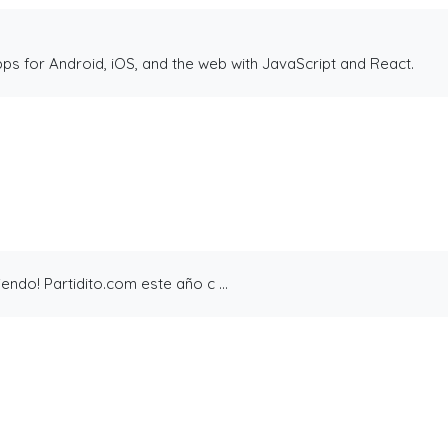
ps for Android, iOS, and the web with JavaScript and React.
de 14 años en la construcción de Partidito.com.
leta (o incompleta!), pero es la que se ha construido a punta d
onado una experiencia de usuario inigualable que nos motive a sal
endo! Partidito.com este año c ...
cepta login por usuario y contraseña, y también por Facebook 
esta cruda.