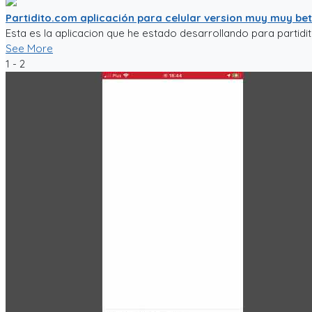
Partidito.com aplicación para celular version muy muy be
Esta es la aplicacion que he estado desarrollando para partidi
See More
1 - 2