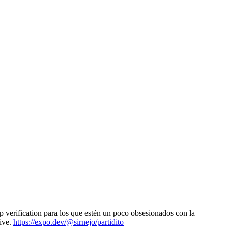
 verification para los que estén un poco obsesionados con la
tive.
https://expo.dev/@sirnejo/partidito