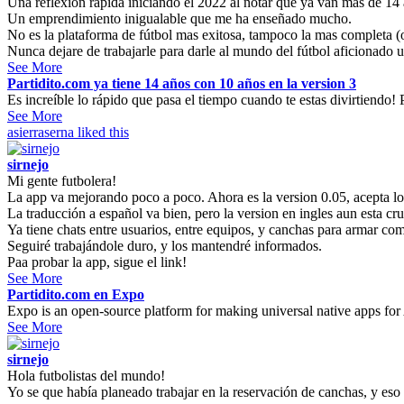
Una reflexión rápida iniciando el 2022 al notar que ya van mas de 14 
Un emprendimiento inigualable que me ha enseñado mucho.
No es la plataforma de fútbol mas exitosa, tampoco la mas completa (o 
Nunca dejare de trabajarle para darle al mundo del fútbol aficionado u
See More
Partidito.com ya tiene 14 años con 10 años en la version 3
Es increíble lo rápido que pasa el tiempo cuando te estas divirtiendo! P
See More
asierraserna
liked this
sirnejo
Mi gente futbolera!
La app va mejorando poco a poco. Ahora es la version 0.05, acepta l
La traducción a español va bien, pero la version en ingles aun esta cr
Ya tiene chats entre usuarios, entre equipos, y canchas para armar co
Seguiré trabajándole duro, y los mantendré informados.
Paa probar la app, sigue el link!
See More
Partidito.com en Expo
Expo is an open-source platform for making universal native apps for
See More
sirnejo
Hola futbolistas del mundo!
Yo se que había planeado trabajar en la reservación de canchas, y eso