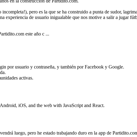
años en la construcción de Partidito.com.
incompleta!), pero es la que se ha construido a punta de sudor, lagrima
na experiencia de usuario inigualable que nos motive a salir a jugar fút
artidito.com este año c ...
ogin por usuario y contraseña, y también por Facebook y Google.
uda.
munidades activas.
 Android, iOS, and the web with JavaScript and React.
 vendrá luego, pero he estado trabajando duro en la app de Partidito.c