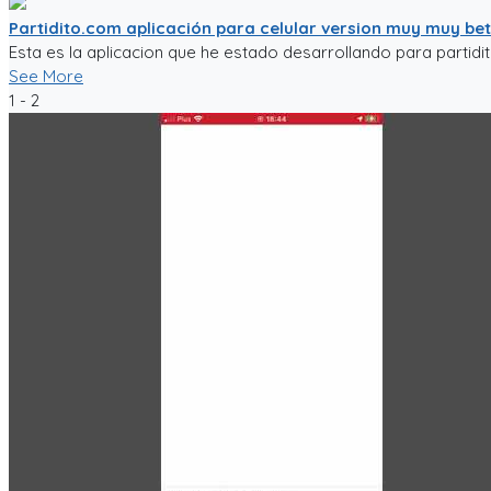
Partidito.com aplicación para celular version muy muy be
Esta es la aplicacion que he estado desarrollando para partidi
See More
1 - 2