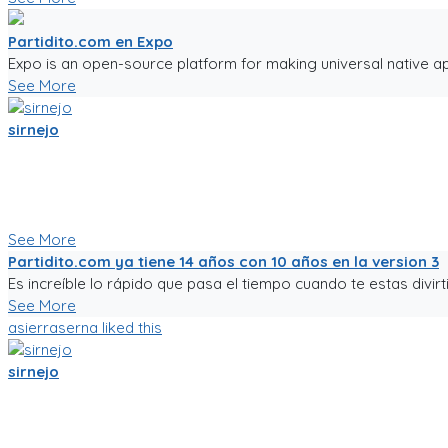
Partidito.com en Expo
Expo is an open-source platform for making universal native ap
See More
sirnejo
Una reflexión rápida iniciando el 2022 al notar que ya van mas 
Un emprendimiento inigualable que me ha enseñado mucho.
No es la plataforma de fútbol mas exitosa, tampoco la mas comp
Nunca dejare de trabajarle para darle al mundo del fútbol afici
See More
Partidito.com ya tiene 14 años con 10 años en la version 3
Es increíble lo rápido que pasa el tiempo cuando te estas divirti
See More
asierraserna
liked this
sirnejo
Mi gente futbolera!
La app va mejorando poco a poco. Ahora es la version 0.05, a
La traducción a español va bien, pero la version en ingles aun 