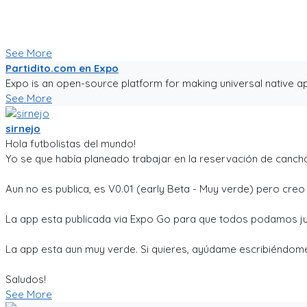
Ya tiene chats entre usuarios, entre equipos, y canchas para 
Seguiré trabajándole duro, y los mantendré informados.
Paa probar la app, sigue el link!
See More
Partidito.com en Expo
Expo is an open-source platform for making universal native ap
See More
sirnejo
Hola futbolistas del mundo!
Yo se que había planeado trabajar en la reservación de cancha
Aun no es publica, es V0.01 (early Beta - Muy verde) pero cre
La app esta publicada via Expo Go para que todos podamos ju
La app esta aun muy verde. Si quieres, ayúdame escribiéndome
Saludos!
See More