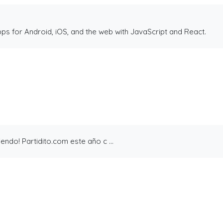
ps for Android, iOS, and the web with JavaScript and React.
de 14 años en la construcción de Partidito.com.
leta (o incompleta!), pero es la que se ha construido a punta d
onado una experiencia de usuario inigualable que nos motive a sal
endo! Partidito.com este año c ...
cepta login por usuario y contraseña, y también por Facebook 
esta cruda.