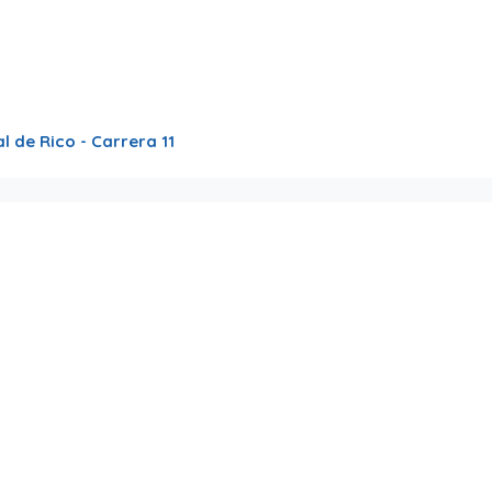
l de Rico - Carrera 11
ive y Expo.🏆
ts por equipo, por partido, por cancha y por jugador.
n a crear una comunidad mas fuerte.