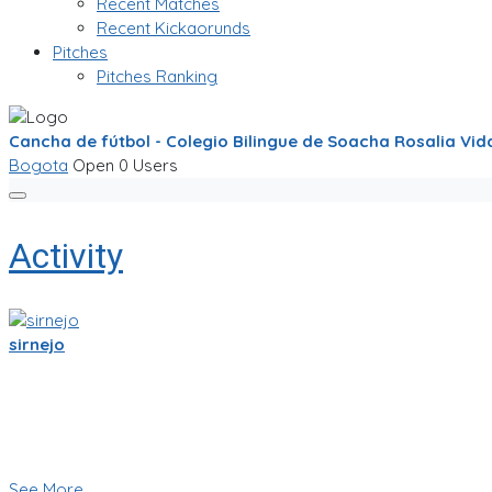
Recent Matches
Recent Kickaorunds
Pitches
Pitches Ranking
Cancha de fútbol - Colegio Bilingue de Soacha Rosalia Vida
Bogota
Open
0 Users
Activity
sirnejo
Sigo trabajandole duro a la app de partidito.com en React-Nat
Se empieza a ver bien! ya se ve la ubicacion en mapa y hay cha
Creo que esas son herramientas importantes que nos ayudara
🥅⚽ Vamos a jugar futbol! ⚽🥅
👇 Quieres probar la app en Beta 👇
See More