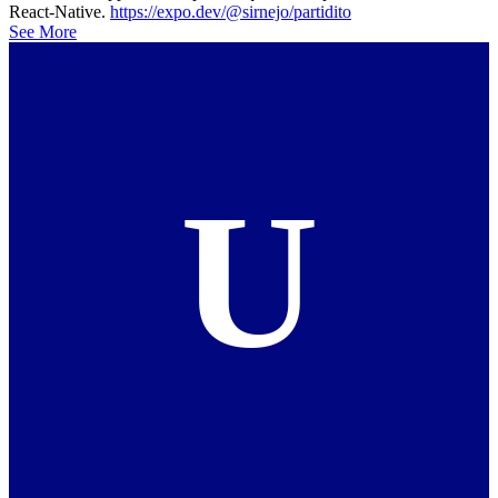
React-Native.
https://expo.dev/@sirnejo/partidito
See More
U