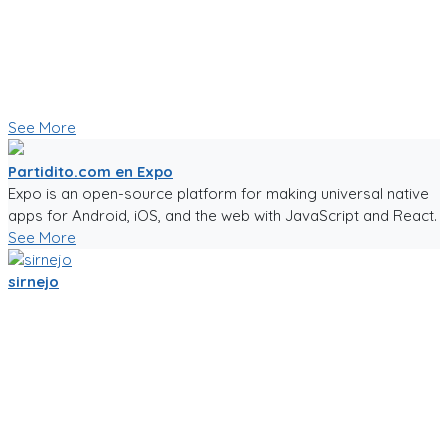
chats por equipo, por partido, por cancha y por jugador.
Creo que esas son herramientas importantes que nos
ayudaran a crear una comunidad mas fuerte.
🥅⚽ Vamos a jugar futbol! ⚽🥅
👇 Quieres probar la app en Beta 👇
See More
Partidito.com en Expo
Expo is an open-source platform for making universal native
apps for Android, iOS, and the web with JavaScript and React.
See More
sirnejo
Una reflexión rápida iniciando el 2022 al notar que ya van mas
de 14 años en la construcción de Partidito.com.
Un emprendimiento inigualable que me ha enseñado mucho.
No es la plataforma de fútbol mas exitosa, tampoco la mas
completa (o incompleta!), pero es la que se ha construido a
punta de sudor, lagrimas y loca pasión por el deporte rey!
Nunca dejare de trabajarle para darle al mundo del fútbol