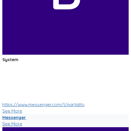
System
:soccer: :smile: :soccer: Las pruebas de las mejoras de
nuestro Bot de Facebook Messenger estan saliendo muy
bien!
Muy pronto tendremos muchas mas nuevas funciones!
:soccer: :smile: :soccer:
https://www.messenger.com/t/partidito
See More
Messenger
See More