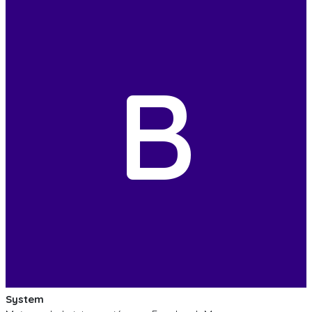
B
System