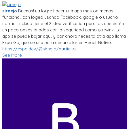
sirnejo
Buenas! ya logre hacer una app mas oa menos
funcional, con logeo usando Facebook, google o usuario
normal. Incluso tiene el 2 step verification para los que estén
un poco obsesionados con la seguridad como yo :wink: La
app se puede bajar aqui, y por ahora necesita otra app llama
Expo Go, que se usa para desarrollar en React-Native.
https://expo.dev/@sirnejo/partidito
See More
B