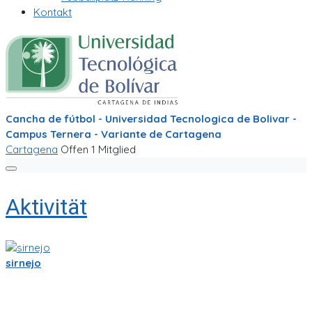
Kontakt
Cancha de fútbol - Universidad Tecnologica de Bolivar -
Campus Ternera - Variante de Cartagena
Cartagena
Offen
1 Mitglied
Aktivität
sirnejo
Sigo trabajandole duro a la app de partidito.com en React-
Native y Expo.🏆
Se empieza a ver bien! ya se ve la ubicacion en mapa y hay