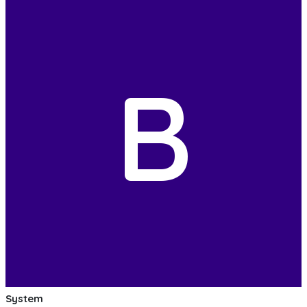
B
System