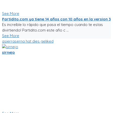
aficionado una experiencia de usuario inigualable que nos
motive a salir a jugar fútbol!
See More
Partidito.com ya tiene 14 años con 10 años en la version 3
Es increíble lo rápido que pasa el tiempo cuando te estas
divirtiendo! Partidito.com este año c ...
See More
asierraserna
hat dies geliked
sirnejo
Mi gente futbolera!
La app va mejorando poco a poco. Ahora es la version 0.05,
acepta login por usuario y contraseña, y también por
Facebook y Google.
La traducción a español va bien, pero la version en ingles aun
esta cruda.
Ya tiene chats entre usuarios, entre equipos, y canchas para
armar comunidades activas.
Seguiré trabajándole duro, y los mantendré informados.
Paa probar la app, sigue el link!