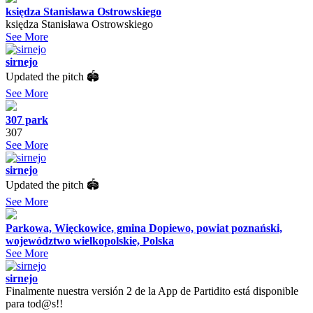
księdza Stanisława Ostrowskiego
księdza Stanisława Ostrowskiego
See More
sirnejo
Updated the pitch 🏟
See More
307 park
307
See More
sirnejo
Updated the pitch 🏟
See More
Parkowa, Więckowice, gmina Dopiewo, powiat poznański,
województwo wielkopolskie, Polska
See More
sirnejo
Finalmente nuestra versión 2 de la App de Partidito está disponible
para tod@s!!