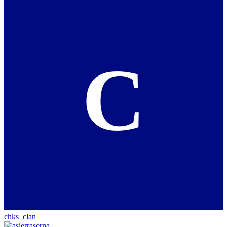
C
chks_clan