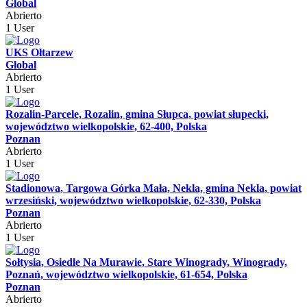
Global
Abrierto
1 User
UKS Ołtarzew
Global
Abrierto
1 User
Rozalin-Parcele, Rozalin, gmina Słupca, powiat słupecki,
województwo wielkopolskie, 62-400, Polska
Poznan
Abrierto
1 User
Stadionowa, Targowa Górka Mała, Nekla, gmina Nekla, powiat
wrzesiński, województwo wielkopolskie, 62-330, Polska
Poznan
Abrierto
1 User
Sołtysia, Osiedle Na Murawie, Stare Winogrady, Winogrady,
Poznań, województwo wielkopolskie, 61-654, Polska
Poznan
Abrierto