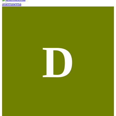
asierraserna
D