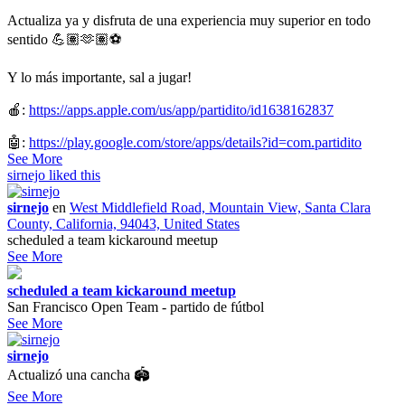
Actualiza ya y disfruta de una experiencia muy superior en todo
sentido 💪🏽🫶🏽⚽️
Y lo más importante, sal a jugar!
🍎:
https://apps.apple.com/us/app/partidito/id1638162837
🤖:
https://play.google.com/store/apps/details?id=com.partidito
See More
sirnejo
liked this
sirnejo
en
West Middlefield Road, Mountain View, Santa Clara
County, California, 94043, United States
scheduled a team kickaround meetup
See More
scheduled a team kickaround meetup
San Francisco Open Team - partido de fútbol
See More
sirnejo
Actualizó una cancha 🏟
See More