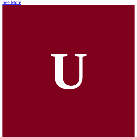
See More
U