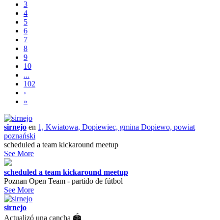
3
4
5
6
7
8
9
10
...
102
›
»
sirnejo
en
1, Kwiatowa, Dopiewiec, gmina Dopiewo, powiat
poznański
scheduled a team kickaround meetup
See More
scheduled a team kickaround meetup
Poznan Open Team - partido de fútbol
See More
sirnejo
Actualizó una cancha 🏟