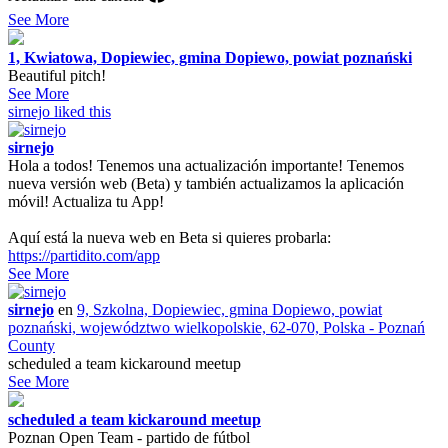
See More
1, Kwiatowa, Dopiewiec, gmina Dopiewo, powiat poznański
Beautiful pitch!
See More
sirnejo
liked this
sirnejo
Hola a todos! Tenemos una actualización importante! Tenemos
nueva versión web (Beta) y también actualizamos la aplicación
móvil! Actualiza tu App!
Aquí está la nueva web en Beta si quieres probarla:
https://partidito.com/app
See More
sirnejo
en
9, Szkolna, Dopiewiec, gmina Dopiewo, powiat
poznański, województwo wielkopolskie, 62-070, Polska - Poznań
County
scheduled a team kickaround meetup
See More
scheduled a team kickaround meetup
Poznan Open Team - partido de fútbol