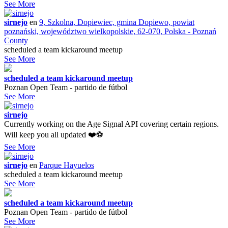
See More
sirnejo
en
9, Szkolna, Dopiewiec, gmina Dopiewo, powiat
poznański, województwo wielkopolskie, 62-070, Polska - Poznań
County
scheduled a team kickaround meetup
See More
scheduled a team kickaround meetup
Poznan Open Team - partido de fútbol
See More
sirnejo
Currently working on the Age Signal API covering certain regions.
Will keep you all updated ❤️⚽️
See More
sirnejo
en
Parque Hayuelos
scheduled a team kickaround meetup
See More
scheduled a team kickaround meetup
Poznan Open Team - partido de fútbol
See More