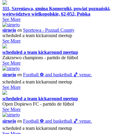
311, Szreniawa, gmina Komorniki, powiat poznański,
województwo wielkopolskie, 62-052, Polska
See More
sirnejo
en
Sportowa - Poznań County
scheduled a team kickaround meetup
See More
scheduled a team kickaround meetup
Zakrzewo champions - partido de fútbol
See More
sirnejo
en
Football ⚽️ and basketball 🏀 venue.
scheduled a team kickaround meetup
See More
scheduled a team kickaround meetup
Open Dopiewo FC - partido de fútbol
See More
sirnejo
en
Football ⚽️ and basketball 🏀 venue.
scheduled a team kickaround meetup
See More