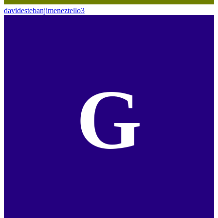
davidestebanjimeneztello3
G