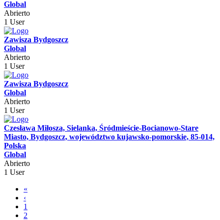
Global
Abrierto
1 User
Zawisza Bydgoszcz
Global
Abrierto
1 User
Zawisza Bydgoszcz
Global
Abrierto
1 User
Czesława Miłosza, Sielanka, Śródmieście-Bocianowo-Stare
Miasto, Bydgoszcz, województwo kujawsko-pomorskie, 85-014,
Polska
Global
Abrierto
1 User
«
‹
1
2