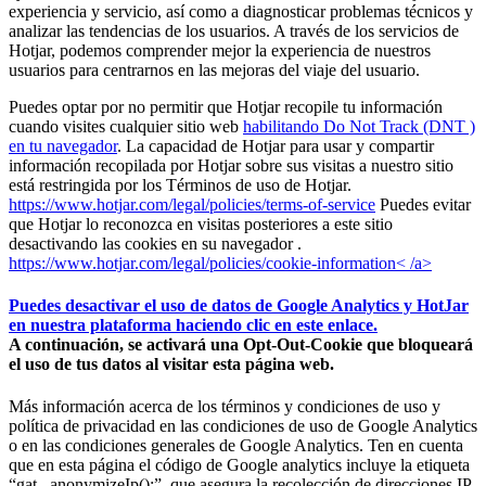
experiencia y servicio, así como a diagnosticar problemas técnicos y
analizar las tendencias de los usuarios. A través de los servicios de
Hotjar, podemos comprender mejor la experiencia de nuestros
usuarios para centrarnos en las mejoras del viaje del usuario.
Puedes optar por no permitir que Hotjar recopile tu información
cuando visites cualquier sitio web
habilitando Do Not Track (DNT )
en tu navegador
. La capacidad de Hotjar para usar y compartir
información recopilada por Hotjar sobre sus visitas a nuestro sitio
está restringida por los Términos de uso de Hotjar.
https://www.hotjar.com/legal/policies/terms-of-service
Puedes evitar
que Hotjar lo reconozca en visitas posteriores a este sitio
desactivando las cookies en su navegador .
https://www.hotjar.com/legal/policies/cookie-information
< /a>
Puedes desactivar el uso de datos de Google Analytics y HotJar
en nuestra plataforma
haciendo clic en este enlace.
A continuación, se activará una Opt-Out-Cookie que bloqueará
el uso de tus datos al visitar esta página web.
Más información acerca de los términos y condiciones de uso y
política de privacidad en las condiciones de uso de Google Analytics
o en las condiciones generales de Google Analytics. Ten en cuenta
que en esta página el código de Google analytics incluye la etiqueta
“gat._anonymizeIp();”, que asegura la recolección de direcciones IP