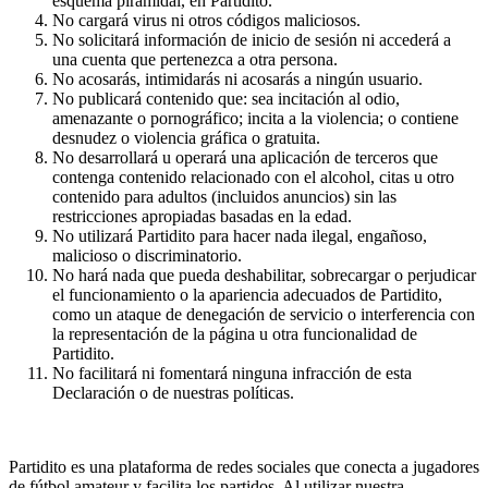
esquema piramidal, en Partidito.
No cargará virus ni otros códigos maliciosos.
No solicitará información de inicio de sesión ni accederá a
una cuenta que pertenezca a otra persona.
No acosarás, intimidarás ni acosarás a ningún usuario.
No publicará contenido que: sea incitación al odio,
amenazante o pornográfico; incita a la violencia; o contiene
desnudez o violencia gráfica o gratuita.
No desarrollará u operará una aplicación de terceros que
contenga contenido relacionado con el alcohol, citas u otro
contenido para adultos (incluidos anuncios) sin las
restricciones apropiadas basadas en la edad.
No utilizará Partidito para hacer nada ilegal, engañoso,
malicioso o discriminatorio.
No hará nada que pueda deshabilitar, sobrecargar o perjudicar
el funcionamiento o la apariencia adecuados de Partidito,
como un ataque de denegación de servicio o interferencia con
la representación de la página u otra funcionalidad de
Partidito.
No facilitará ni fomentará ninguna infracción de esta
Declaración o de nuestras políticas.
Partidito es una plataforma de redes sociales que conecta a jugadores
de fútbol amateur y facilita los partidos. Al utilizar nuestra