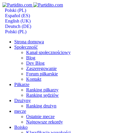
Polski (PL)
Español (ES)
English (UK)
Deutsch (DE)
Polski (PL)
Strona domowa
Społeczność
Kanał społecznościowy
Blog
Dev Blog
Zaszeregowanie
Forum piłkarskie
Kontakt
Piłkarze
Ranking piłkarzy
Ranking sędziów
Drużyny
Ranking drużyn
mecze
Ostatnie mecze
Najnowsze rekordy
Boisko
Klasyfikacja wysokości