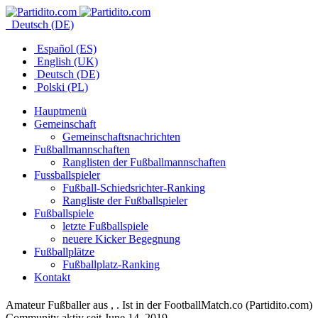
Deutsch (DE)
Español (ES)
English (UK)
Deutsch (DE)
Polski (PL)
Hauptmenü
Gemeinschaft
Gemeinschaftsnachrichten
Fußballmannschaften
Ranglisten der Fußballmannschaften
Fussballspieler
Fußball-Schiedsrichter-Ranking
Rangliste der Fußballspieler
Fußballspiele
letzte Fußballspiele
neuere Kicker Begegnung
Fußballplätze
Fußballplatz-Ranking
Kontakt
Amateur Fußballer aus , . Ist in der FootballMatch.co (Partidito.com)
Community aktiv seit June 14, 2019.