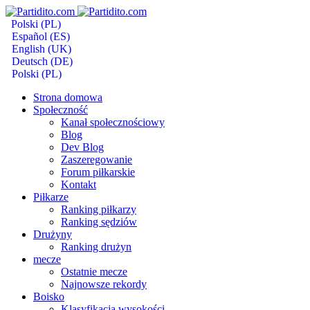
Polski (PL)
Español (ES)
English (UK)
Deutsch (DE)
Polski (PL)
Strona domowa
Społeczność
Kanał społecznościowy
Blog
Dev Blog
Zaszeregowanie
Forum piłkarskie
Kontakt
Piłkarze
Ranking piłkarzy
Ranking sędziów
Drużyny
Ranking drużyn
mecze
Ostatnie mecze
Najnowsze rekordy
Boisko
Klasyfikacja wysokości