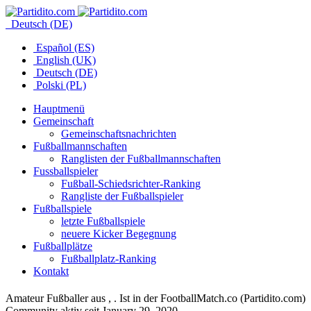
Deutsch (DE)
Español (ES)
English (UK)
Deutsch (DE)
Polski (PL)
Hauptmenü
Gemeinschaft
Gemeinschaftsnachrichten
Fußballmannschaften
Ranglisten der Fußballmannschaften
Fussballspieler
Fußball-Schiedsrichter-Ranking
Rangliste der Fußballspieler
Fußballspiele
letzte Fußballspiele
neuere Kicker Begegnung
Fußballplätze
Fußballplatz-Ranking
Kontakt
Amateur Fußballer aus , . Ist in der FootballMatch.co (Partidito.com)
Community aktiv seit January 29, 2020.