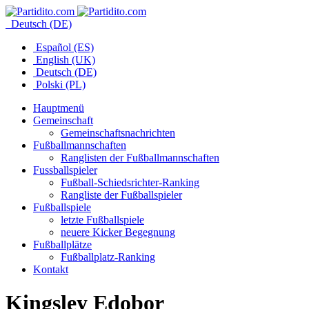
Deutsch (DE)
Español (ES)
English (UK)
Deutsch (DE)
Polski (PL)
Hauptmenü
Gemeinschaft
Gemeinschaftsnachrichten
Fußballmannschaften
Ranglisten der Fußballmannschaften
Fussballspieler
Fußball-Schiedsrichter-Ranking
Rangliste der Fußballspieler
Fußballspiele
letzte Fußballspiele
neuere Kicker Begegnung
Fußballplätze
Fußballplatz-Ranking
Kontakt
Kingsley Edobor