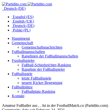
Deutsch (DE)
Español (ES)
English (UK)
Deutsch (DE)
Polski (PL)
Hauptmenü
Gemeinschaft
Gemeinschaftsnachrichten
Fußballmannschaften
Ranglisten der Fußballmannschaften
Fussballspieler
Fußball-Schiedsrichter-Ranking
Rangliste der Fußballspieler
Fußballspiele
letzte Fußballspiele
neuere Kicker Begegnung
Fußballplätze
Fußballplatz-Ranking
Kontakt
Amateur Fußballer aus , . Ist in der FootballMatch.co (Partidito.com)
Community aktiv seit February 24, 2021.