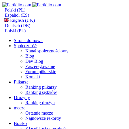
Polski (PL)
Español (ES)
English (UK)
Deutsch (DE)
Polski (PL)
Strona domowa
Społeczność
Kanał społecznościowy
Blog
Dev Blog
Zaszeregowanie
Forum piłkarskie
Kontakt
Piłkarze
Ranking piłkarzy
Ranking sędziów
Drużyny
Ranking drużyn
mecze
Ostatnie mecze
Najnowsze rekordy
Boisko
Klasyfikacja wysokości