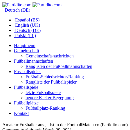
Deutsch (DE)
Español (ES)
English (UK)
Deutsch (DE)
Polski (PL)
Hauptmenü
Gemeinschaft
Gemeinschaftsnachrichten
Fußballmannschaften
Ranglisten der Fußballmannschaften
Fussballspieler
Fußball-Schiedsrichter-Ranking
Rangliste der Fußballspieler
Fußballspiele
letzte Fußballspiele
neuere Kicker Begegnung
Fußballplätze
Fußballplatz-Ranking
Kontakt
Amateur Fußballer aus , . Ist in der FootballMatch.co (Partidito.com)
Community aktiv seit March 29, 2021.