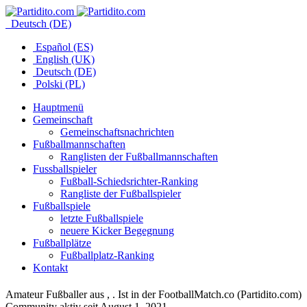
Deutsch (DE)
Español (ES)
English (UK)
Deutsch (DE)
Polski (PL)
Hauptmenü
Gemeinschaft
Gemeinschaftsnachrichten
Fußballmannschaften
Ranglisten der Fußballmannschaften
Fussballspieler
Fußball-Schiedsrichter-Ranking
Rangliste der Fußballspieler
Fußballspiele
letzte Fußballspiele
neuere Kicker Begegnung
Fußballplätze
Fußballplatz-Ranking
Kontakt
Amateur Fußballer aus , . Ist in der FootballMatch.co (Partidito.com)
Community aktiv seit August 1, 2021.