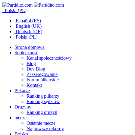
Polski (PL)
Español (ES)
English (UK)
Deutsch (DE)
Polski (PL)
Strona domowa
Społeczność
Kanał społecznościowy
Blog
Dev Blog
Zaszeregowanie
Forum piłkarskie
Kontakt
Piłkarze
Ranking piłkarzy
Ranking sędziów
Drużyny
Ranking drużyn
mecze
Ostatnie mecze
Najnowsze rekordy
Boisko