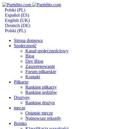
Polski (PL)
Español (ES)
English (UK)
Deutsch (DE)
Polski (PL)
Strona domowa
Społeczność
Kanał społecznościowy
Blog
Dev Blog
Zaszeregowanie
Forum piłkarskie
Kontakt
Piłkarze
Ranking piłkarzy
Ranking sędziów
Drużyny
Ranking drużyn
mecze
Ostatnie mecze
Najnowsze rekordy
Boisko
Klasyfikacja wysokości