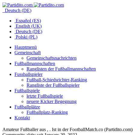
Deutsch (DE)
Español (ES)
English (UK)
Deutsch (DE)
Polski (PL)
Hauptmenü
Gemeinschaft
Gemeinschaftsnachrichten
Fußballmannschaften
Ranglisten der Fußballmannschaften
Fussballspieler
Fußball-Schiedsrichter-Ranking
Rangliste der Fußballspieler
Fußballspiele
letzte Fußballspiele
neuere Kicker Begegnung
Fußballplätze
Fußballplatz-Ranking
Kontakt
Amateur Fußballer aus , . Ist in der FootballMatch.co (Partidito.com)
Community aktiv seit January 29, 2022.