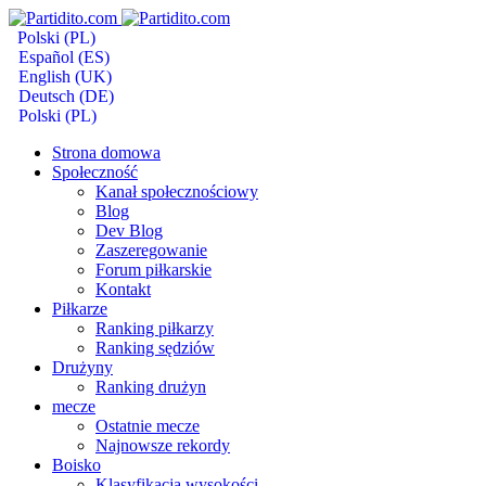
Polski (PL)
Español (ES)
English (UK)
Deutsch (DE)
Polski (PL)
Strona domowa
Społeczność
Kanał społecznościowy
Blog
Dev Blog
Zaszeregowanie
Forum piłkarskie
Kontakt
Piłkarze
Ranking piłkarzy
Ranking sędziów
Drużyny
Ranking drużyn
mecze
Ostatnie mecze
Najnowsze rekordy
Boisko
Klasyfikacja wysokości